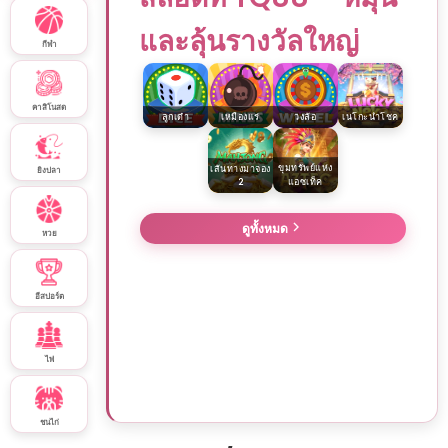
วิธีฝากเงิน TQ88 ง่าย ๆ สำหรับมือใหม่ พร้อมรับโบนัสสุด
คุ้ม
ถอนเงิน TQ88 อย่างมั่นใจ: คู่มือครบจบสำหรับการทำ
รายการอย่างปลอดภัยและรวดเร็ว
วิธีฝากเงิน TQ88 ง่าย ๆ สำหรับมือใหม่ พร้อมรับโบนัสสุดคุ้ม
การ
ฝากเงิน TQ88
คือก้าวแรกที่สำคัญในการเริ่มต้นเดิมพันออนไลน์
ไม่ว่าคุณจะเป็นมือใหม่ที่เพิ่งเริ่มต้น หรือผู้เล่นที่มีประสบการณ์แล้ว การ
ฝากเงินในบัญชี TQ88 เป็นขั้นตอนง่าย ๆ ที่ไม่ยุ่งยาก พร้อมรับ
โบนัส
ฝากครั้งแรก
ที่จะช่วยเพิ่มทุนในการเล่นเกมอย่างมีประสิทธิภาพ
ขั้นตอนฝากเงิน TQ88 สำหรับมือใหม่
1. เข้าสู่ระบบบัญชีผู้ใช้
เริ่มต้นด้วยการล็อกอินเข้าสู่บัญชี TQ88 ของคุณด้วยชื่อผู้ใช้และรหัส