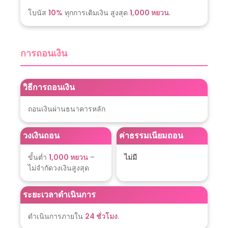
เช็กยอดเงิน, ชื่อบัญชี, และช่องทางฝากอีกครั้งเพื่อป้องกันความผิดพลาด
ในการทำรายการ
7. รอระบบประมวลผล
ส่วนใหญ่แล้วการฝากเงินจะเสร็จสิ้นภายในไม่กี่นาที หากเงินไม่เข้าตาม
เวลาที่กำหนด คุณสามารถติดต่อฝ่ายบริการลูกค้า TQ88 ได้ทันที
8. รับโบนัสต้อนรับ
เมื่อการฝากเงินครั้งแรกสำเร็จ โบนัสฝากครั้งแรกจะถูกเติมเข้าบัญชี
ของคุณโดยอัตโนมัติ หรือบางกรณีอาจต้องกดรับผ่านหน้าโปรโมชั่น ซึ่ง
โบนัสนี้จะช่วยเพิ่มทุนในการเดิมพันของคุณ
เคล็ดลับสำคัญสำหรับมือใหม่
อ่านและเข้าใจเงื่อนไขโบนัส รวมถึงข้อกำหนดการทำเทิร์นโอเวอร์ก่อน
รับโบนัส
ฝากเงินในช่วงโปรโมชั่นพิเศษเพื่อรับสิทธิพิเศษเพิ่มเติม เช่น โบนัสฝาก
ประจำวัน หรือคืนยอดเสีย
เก็บหลักฐานการโอนเงินทุกครั้ง เพื่อใช้เป็นข้อมูลอ้างอิงหากเกิดปัญหา
หากพบปัญหาหรือข้อสงสัย สามารถติดต่อฝ่ายบริการลูกค้า TQ88 ได้
ตลอด 24 ชั่วโมง