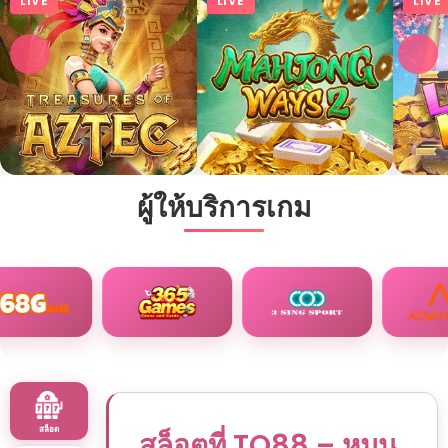
วิธีฝากเงิน TQ88 ง่าย ๆ สำหรับมือใหม่ พร้อมรับ
โบนัสสุดคุ้ม
首頁
/
วิธีฝากเงิน TQ88 ง่าย ๆ สำหรับมือใหม่ พร้อมรับโบนัสสุดคุ้ม
สมัครสมาชิก TQ88 อย่างง่ายและปลอดภัย: คู่มือสำหรับผู้
เล่นใหม่
เข้าสู่ระบบ TQ88: ประสบการณ์เดิมพันออนไลน์ครบวงจร
ปลอดภัย และทันสมัยที่สุด
ดาวน์โหลด TQ88: แอปเดิมพันออนไลน์ครบวงจร ปลอดภัย
และสะดวกที่สุด