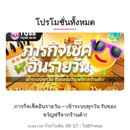
แม้ทีเด็ดบอลจะช่วยเพิ่มโอกาสในการชนะ แต่ไม่มีอะไรการันตีผลลัพธ์
ได้ 100% ดังนั้นควร:
ตั้งงบประมาณและไม่เดิมพันเกินกำลัง
ใช้ทีเด็ดเป็นแนวทาง ไม่ใช่คำตอบสุดท้าย
กระจายความเสี่ยงในการเดิมพันแต่ละครั้ง
สรุป
ทีเด็ดบอลจากผู้เชี่ยวชาญเป็นเครื่องมือที่ทรงพลังสำหรับผู้เล่นที่ต้องการ
เพิ่มโอกาสในการชนะเดิมพัน โดยอิงจากข้อมูลจริง การวิเคราะห์ และ
ประสบการณ์ เมื่อใช้งานผ่านแพลตฟอร์มที่เชื่อถือได้อย่าง TQ88 ทีเด็ด
เหล่านี้จะยิ่งมีประสิทธิภาพมากขึ้น ไม่ใช่แค่ให้คำทำนาย แต่เป็นตัวช่วย
วางแผนกลยุทธ์การเดิมพันอย่างแท้จริง