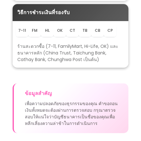
บรรยากาศหรูหราและบริการพรีเมียมที่คาสิโน
tq888
สล็อต
คาสิโน
tq888 สล็อต
ไม่เพียงแต่มีเกมหลากหลายประเภท
เท่านั้น แต่ยังมีบริการที่ยอดเยี่ยมออกแบบมาเพื่อให้ทุกแขก
รู้สึกเหมือน VIP นี่คือบางสิ่งที่คุณสามารถเพลิดเพลินไปกับ:
การบริการลูกค้าที่ยอดเยี่ยม:
 พนักงานที่ผ่านการฝึกอบรมพ
ที่พักสุดหรู:
 คาสิโนบางแห่งมีห้องพักที่หรูหราและอุปกรณ