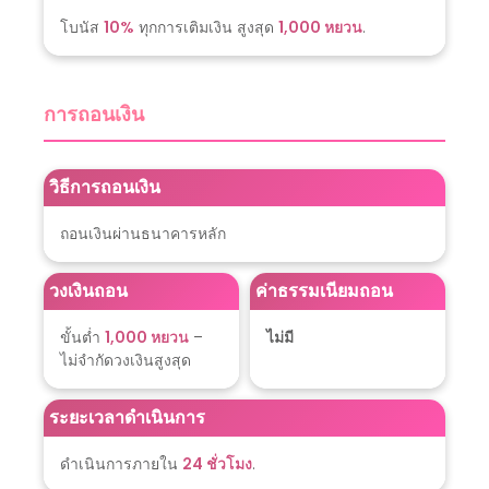
รูเล็ต:
 เกมวงล้อคลาสสิกที่ผู้เล่นเดิมพันว่าลูกบอลจะตกลง
โป๊กเกอร์:
 สำหรับผู้ที่ชื่นชอบการเล่นที่มีการวางแผนแล
เครื่องสล็อต:
 ด้วยธีมและคุณสมบัติที่น่าตื่นเต้น เครื่อง