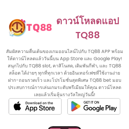
วงจร จากห้องเกมที่สง่างามไปจนถึงห้องรับรองที่เงียบสงบที่
มองเห็นวิวอันงดงามของประเทศไทย คาสิโนเหล่านี้มอบการ
ผสมผสานที่ไม่เหมือนใครระหว่างความตื่นเต้นและการผ่อน
คลาย มันเป็นประสบการณ์ที่ให้มากกว่าการเล่นเกม – มันคือ
การสัมผัสทุกช่วงเวลาในบรรยากาศที่หรูหราและตื่นเต้น ด้วย
tq88 support
คุณจะรู้สึกว่าประสบการณ์การเล่นเกมของคุณ
ไร้รอยต่อ ช่วยให้คุณใช้เวลาในคาสิโนได้อย่างคุ้มค่า
ทำไมคุณควรลองประสบการณ์การเล่นเกมที่คา
สิโน
tq888 สล็อต
การเล่นที่คาสิโนในประเทศไทยเป็นประสบการณ์ที่ไม่เหมือน
ใครที่ผสมผสานความหรูหราและความตื่นเต้นเข้าด้วยกัน ไม่
ว่าคุณจะมองหาเกมระดับโลก บรรยากาศที่หรูหรา หรือบริการ
ที่ไร้ที่ติ
คาสิโน tq888 สล็อต
มีทุกอย่างที่คุณต้องการ สำหรับผู้
ที่มองหาประสบการณ์การเล่นเกมที่น่าตื่นเต้นและหรูหรา
ประเทศไทยคือตัวเลือกที่ตอบสนองทุกความต้องการของคุณ