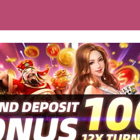
เกมมือถือที่ดีที่สุดในปี 2025
WORLD CUP 2026
วีไอพี
โปรโมชั่น
Q&A