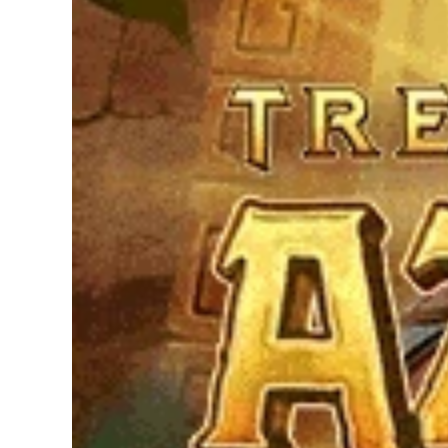
ขั้นตอนที่ 1: เข้าสู่เว็บไซต์ tq888
เริ่มต้นด้วยการเข้าเว็บไซต์
tq88vip
ผ่านเบราว์เซอร
เริ่มการเดินทางที่ตื่นเต้นของการเล่นเกมแล้ว สำหรั
ขั้นตอนที่ 2: คลิกปุ่ม "ลงทะเบียน" บน tq888
เมื่อคุณเข้าสู่เว็บไซต์
tq88vip
ให้มองหาปุ่ม “ลงทะเบีย
การเข้าถึงเกมใหม่และโปรโมชั่นพิเศษได้รวดเร็วกว่าผู
ขั้นตอนที่ 3: กรอกข้อมูลส่วนตัวของคุณบน tq88
กรอกรายละเอียดที่จำเป็น เช่น ชื่อ, อีเมล, หมายเลขโ
ทำการธุรกรรมหรือขอรับการสนับสนุนจาก
tq888
เม
ไม่มีปัญหา
ขั้นตอนที่ 4: ยืนยันข้อมูลของคุณบน tq888
ตรวจสอบข้อมูลที่คุณกรอกให้ถูกต้องก่อนที่จะส่งแบ