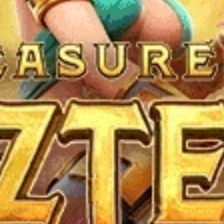
์ของคุณ คุณสามารถค้นหาได้ง่ายๆ โดยการค้นหาคำว่า
tq888
ออนไ
บผู้เล่นที่ชอบประสบการณ์พิเศษ
tq88vip
จะมีการเข้าถึงและโบนัสพิเ
น” ซึ่งมักจะอยู่ที่มุมขวาบนของหน้า คลิกปุ่มนั้นเพื่อเริ่มต้นการลง
้ใช้ทั่วไป
8
ทรศัพท์ และตั้งรหัสผ่านที่ปลอดภัย ตรวจสอบให้แน่ใจว่าข้อมูลทั้งหม
ื่อเสร็จสิ้นการลงทะเบียน ผู้ใช้
tq88vip
จะได้รับการสนับสนุนลำด
บฟอร์มการลงทะเบียน หลังจากนั้น คุณอาจจะได้รับรหัสยืนยันผ่าน