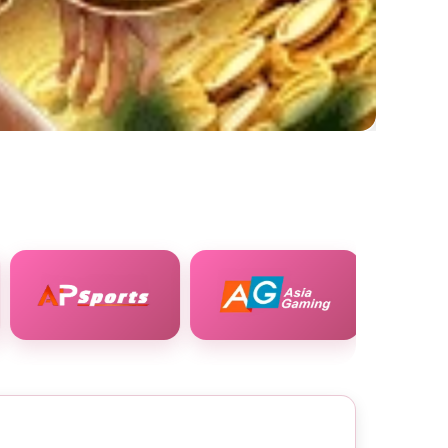
นไปอย่างรวดเร็ว
สู่บัญชีของคุณและเริ่มสำรวจข้อเสนอเกมมือถือของ
กระดับประสบการณ์การเล่นเกมของคุณ
เล่นหลากหลายที่คุณจะได้พบกับความท้าทายที่น่าตื่น
สามารถเข้าถึงโต๊ะพ็อกเกอร์และทัวร์นาเมนต์พิเศษ