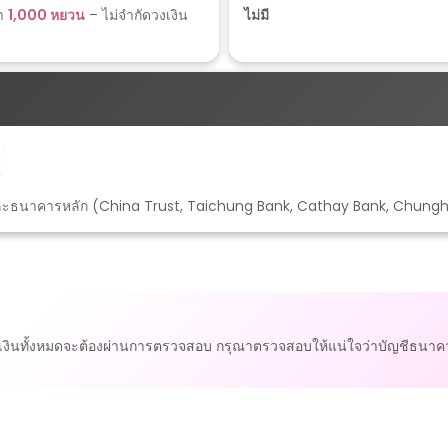
คาสิโนสด
กีฬา
WORLD CUP 2026
วีไอพี
2023 © Copyright All Rights Reserved