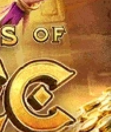
ลน์ เมื่อคุณเข้าถึงหน้าแรกแล้ว คุณก็พร้อมที่จะ
ศษเพื่อประสบการณ์คาสิโนที่ดียิ่งขึ้น
ทะเบียนของคุณ อย่าลืมว่า ผู้ใช้
tq88vip
มักจะได้รับ
ดที่กรอกถูกต้องเพื่อหลีกเลี่ยงปัญหาต่างๆ เมื่อต้อง
ับความสำคัญ ทำให้ประสบการณ์ของคุณราบรื่นและ
ทางอีเมลหรือข้อความ SMS ซึ่งคุณต้องกรอกรหัสนี้