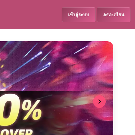
ติดต่อเรา
ตัวย่อ