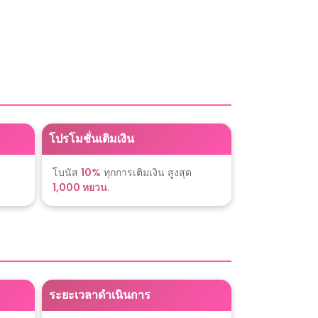
มาเล่นอีกครั้ง สมาชิก
tq88vip
ยังสามารถเข้าถึง
่านี้จะช่วยเพิ่มเงินทุนในการเล่นและเพิ่มโอกาส
เศษให้กับผู้เล่นในการชนะ อย่าพลาดโปรโมชั่นที่มี
งแพ็กเกจโบนัสพิเศษและโปรโมชั่น VIP ที่มอบรางวัล
้
บความสนุกไม่รู้จบจากเกมมือถือที่ดีที่สุด ไม่ว่าคุณ
ริ่มค้นพบความสนุกและโอกาสที่รอคุณอยู่! ในฐานะ
ำให้การเดินทางของคุณยิ่งน่าตื่นเต้น