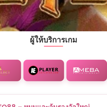
วนการยืนยันตัวตนนี้จะรวดเร็วขึ้นทำให้การลงทะเบียนของคุณเป็
้ว คุณจะได้รับข้อมูลการเข้าสู่ระบบ ใช้ข้อมูลเหล่านั้นเพื่อเข้า
้าสู่ระบบและเพลิดเพลินกับคุณสมบัติพิเศษที่ออกแบบมาเพื่อย
สำรวจเกมมือถือบน tq888
น่าตื่นเต้นที่มีให้บริการบน
tq888
ได้หลายประเภท เช่น:
จะเป็น Texas Hold'em หรือ Omaha
tq88vip
มีเกมพ็อกเกอร์ให้เลือก
งคุณ เอาชนะคู่แข่ง และเพิ่มโอกาสในการชนะ! สมาชิก
tq88vip