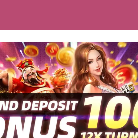
มและขนาดใหญ่บน TQ88: ประสบการณ์เด
WORLD CUP 2026
วีไอพี
โปรโมชั่น
Q&A