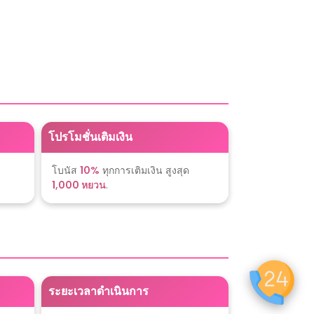
โปรโมชั่น
Q&A