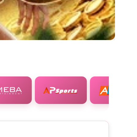
งแชมป์โลกประจำปี บน TQ88 คุณสามารถเดิมพันในหลากหลาย
พันในรอบเกม การวางระเบิด และจำนวนแมพในแมตช์
PMGC โดยเปิดตลาดเดิมพันในหลายประเภท
t Champions Tour
รฆ่า และสถิติของทีม
ย่างไร?
 การทายทีมชนะ ผลการแข่งขันเฉพาะ หรือสถิติพิเศษต่าง ๆ
็จบน TQ88