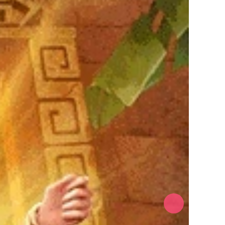
: ประสบการณ์เดิมพันที่ดี
นหลายคนยอดนิยมและขนาดใหญ่บน TQ88: ประสบการณ์เดิมพันที่ดีที่สุด
เดิมพันที่คุณไม่ควรพลาด
บ TQ88 เกมไพ่ที่ท้าทายทั้งความคิดและกลยุทธ์
จรและสมจริง ช่วยให้คุณเข้าถึงความตื่นเต้นของเกมอีส
ทแบบเรียลไทม์ พร้อมอัตราต่อรองที่อัปเดตทันที
ขนาดใหญ่บน TQ88