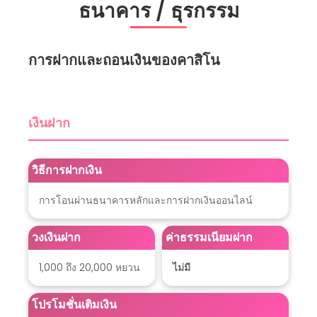
โปรโมชั่นที่ช่วยเพิ่มโอกาสในการชนะของผู้เล่น
จุดเด่นของการเล่นสล็อตที่ TQ88
1. มีเกมให้เลือกหลากหลาย
ที่
TQ88
คุณสามารถเลือกเล่นเกมสล็อตได้หลายร้อยเกมจากผู้ให้บริการ
ชั้นนำระดับโลก เช่น PG Soft, Pragmatic Play, JILI, Joker Gaming
และอีกมากมาย ทุกเกมได้รับการออกแบบมาให้รองรับทั้งมือถือและเด
สก์ท็อป ทำให้คุณสามารถเล่นได้ทุกที่ทุกเวลา
2. โบนัสและโปรโมชั่นมากมาย
TQ88 มอบโปรโมชั่นที่น่าสนใจให้กับสมาชิกทุกคน เช่น โบนัสต้อนรับ
100% สำหรับผู้เล่นสล็อต โบนัสเงินคืนรายวัน และกิจกรรมแจกฟรีสปิ
นที่ช่วยเพิ่มโอกาสทำกำไรให้กับผู้เล่น ทั้งนี้ยังมีโปรแกรมสะสมแต้มเพื่อ
แลกของรางวัลสุดพิเศษอีกด้วย
3. ระบบทดลองเล่นฟรี
สำหรับผู้เล่นมือใหม่หรือผู้ที่ต้องการทดสอบเกมก่อนเดิมพันด้วยเงินจริง
TQ88 มีระบบทดลองเล่นฟรีที่ช่วยให้คุณสามารถเข้าใจกติกาและ
ฟีเจอร์ต่าง ๆ ของเกมได้ก่อนตัดสินใจเดิมพันจริง