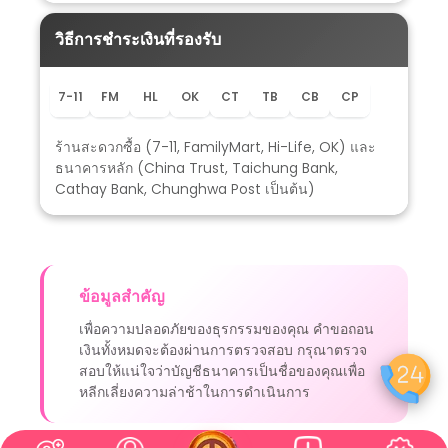
การเล่นสล็อตกับ TQ88 ไม่เพียงแต่สนุก แต่ยังเต็มไปด้วยโอกาสในการ
ทำกำไรจากฟีเจอร์เกมและโปรโมชั่นที่ออกแบบมาเพื่อผู้เล่นโดยเฉพาะ
หากคุณมองหาความบันเทิงพร้อมโอกาสในการสร้างรายได้ TQ88 คือ
ตัวเลือกที่ตอบโจทย์ที่สุดในตอนนี้
คู่มือ TQ88
เกม
คาสิโนสด
กีฬา
WORLD CUP 2026
วีไอพี
โปรโมชั่น
Q&A